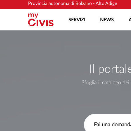
Vai al contenuto principale
Vai al contenuto principale
Provincia autonoma di Bolzano - Alto Adige
SERVIZI
NEWS
Il portal
Sfoglia il catalogo de