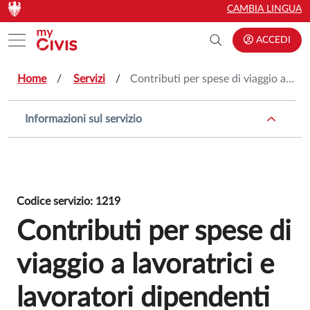
Vai al contenuto principale
Vai al contenuto principale
CAMBIA LINGUA
Toggle menu
ACCEDI
Home
Servizi
Contributi per spese di viaggio a lavoratrici e lavoratori dipendenti (Contributi per pendolari)
Informazioni sul servizio
Codice servizio: 1219
Contributi per spese di
viaggio a lavoratrici e
lavoratori dipendenti