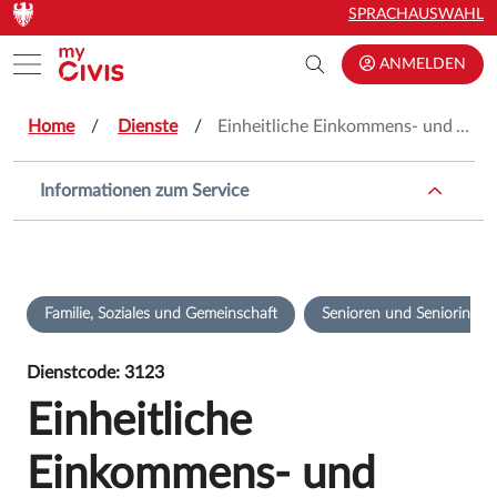
Zum Hauptinhalt springen
Zum Hauptinhalt springen
SPRACHAUSWAHL
Toggle menu
ANMELDEN
Home
Dienste
Einheitliche Einkommens- und Vermögenserklärung (EEVE)
Informationen zum Service
Familie, Soziales und Gemeinschaft
Senioren und Seniorinnen
Dienstcode: 3123
Einheitliche
Einkommens- und