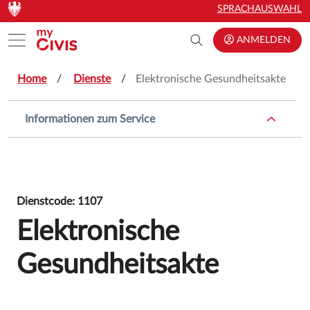
Zum Hauptinhalt springen
Zum Hauptinhalt springen
SPRACHAUSWAHL
Toggle menu
ANMELDEN
Home
Dienste
Elektronische Gesundheitsakte
Informationen zum Service
Dienstcode: 1107
Elektronische
Gesundheitsakte