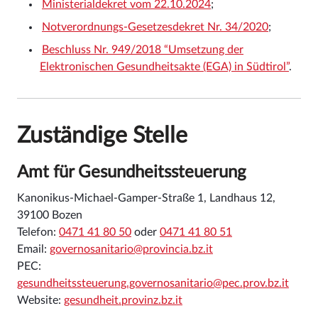
Ministerialdekret vom 22.10.2024
;
Notverordnungs-Gesetzesdekret Nr. 34/2020
;
Beschluss Nr. 949/2018 “Umsetzung der
Elektronischen Gesundheitsakte (EGA) in Südtirol”
.
Zuständige Stelle
Amt für Gesundheitssteuerung
Kanonikus-Michael-Gamper-Straße 1, Landhaus 12,
39100 Bozen
Telefon:
0471 41 80 50
oder
0471 41 80 51
Email:
governosanitario@provincia.bz.it
PEC:
gesundheitssteuerung.governosanitario@pec.prov.bz.it
Website:
gesundheit.provinz.bz.it